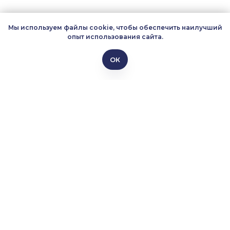
Мы используем файлы cookie, чтобы обеспечить наилучший
опыт использования сайта.
ОК
БЕСПЛАТНО
ОНЛАЙН
Полный практический курс для
специалистов по ИБ и системных