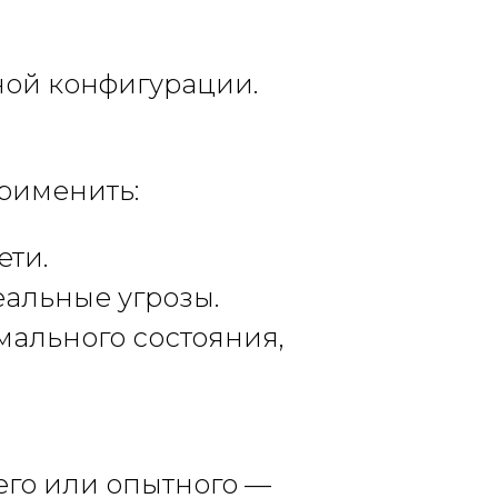
ной конфигурации.
применить:
ети.
альные угрозы.
мального состояния,
его или опытного —