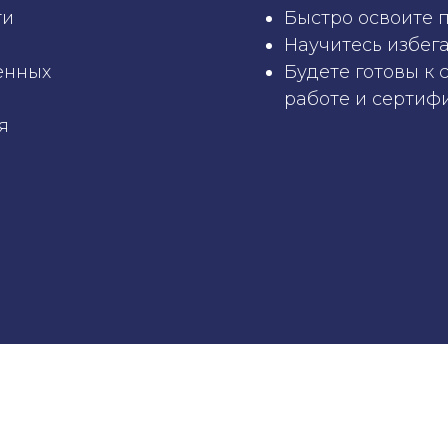
ти
Быстро освоите п
Научитесь избег
енных
Будете готовы к
работе и сертиф
я