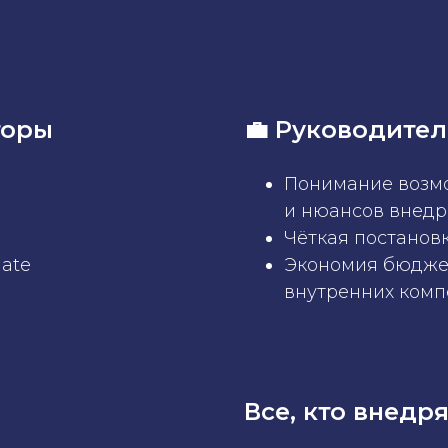
торы
💼 Руководите
Понимание возм
и нюансов внедр
Чёткая постановк
ate
Экономия бюджет
внутренних комп
Все, кто внедр