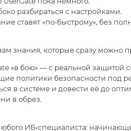
 UserGate пока немного.
боко разбираться с настройками.
ние ставят «по-быстрому», без пол
вам знания, которые сразу можно 
te «в бою» — с реальной защитой с
щие политики безопасности под ре
ься в системе и довести её до опти
ни в обрез.
любого ИБ‑специалиста: начинающ