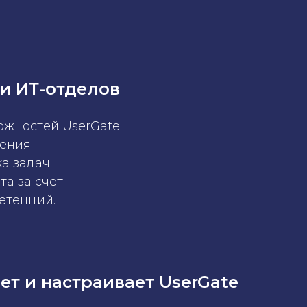
ли ИТ-отделов
ожностей UserGate
ения.
а задач.
а за счёт
етенций.
яет и настраивает UserGate