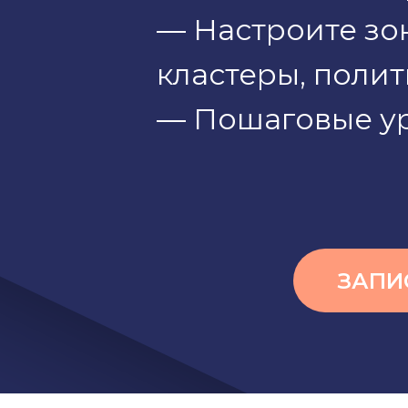
— Настроите зон
кластеры, полит
— Пошаговые ур
ЗАПИ