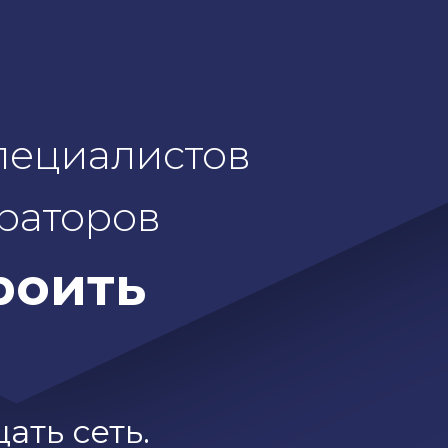
пециалистов
раторов
роить
ать сеть.