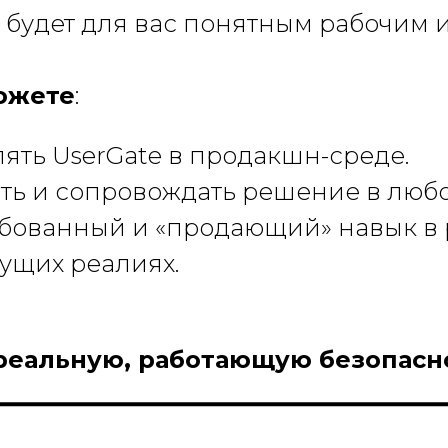
e будет для вас понятным рабочим 
ожете
:
ять UserGate в продакшн-среде.
ть и сопровождать решение в люб
бованный и «продающий» навык в 
кущих реалиях.
реальную, работающую безопасн