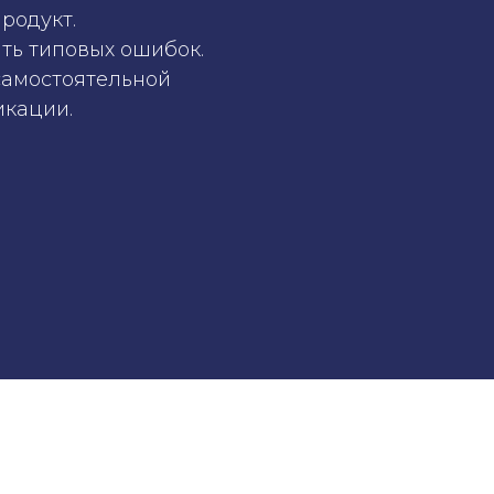
родукт.
ать типовых ошибок.
 самостоятельной
икации.