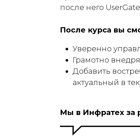
после него UserGat
После курса вы см
Уверенно управл
Грамотно внедря
Добавить востре
актуальный в те
Мы в Инфратех за 